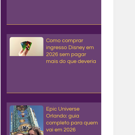
Como comprar
ingresso Disney em
2026 sem pagar
mais do que deveria
Epic Universe
Orlando: guia
completo para quem
vai em 2026