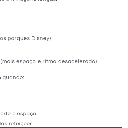
nos parques Disney)
(mais espaço e ritmo desacelerado)
m quando:
forto e espaço
das refeições