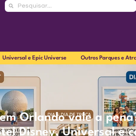
Universal e Epic Universe
Outros Parques e Atr
 em Orlando vale a pena
el Disney, Universal e 