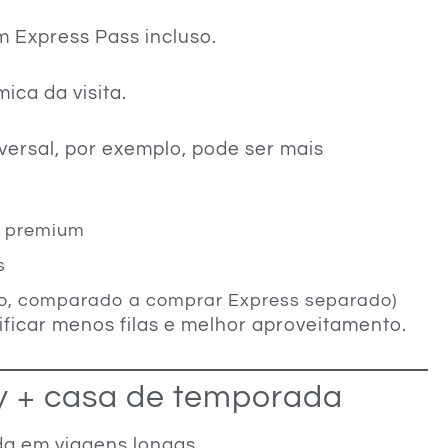
m Express Pass incluso.
ca da visita.
iversal, por exemplo, pode ser mais
al premium
s
ro, comparado a comprar Express separado)
ificar menos filas e melhor aproveitamento.
y + casa de temporada
a em viagens longas.