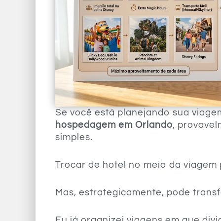
Se você está planejando sua viag
hospedagem em Orlando
, provave
simples.
Trocar de hotel no meio da viagem 
Mas, estrategicamente, pode trans
Eu já organizei viagens em que div