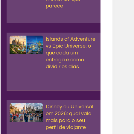
parece
Islands of Adventure
vs Epic Universe: o
que cada um
entrega e como
dividir os dias
Disney ou Universal
em 2026: qual vale
mais para o seu
perfil de viajante