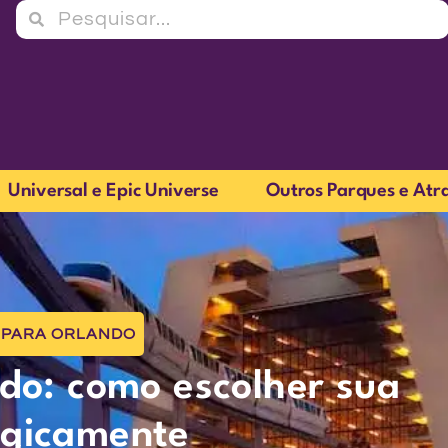
Universal e Epic Universe
Outros Parques e Atr
 PARA ORLANDO
do: como escolher sua
egicamente