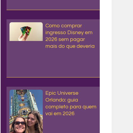
Como comprar
ingresso Disney em
2026 sem pagar
mais do que deveria
Epic Universe
Orlando: guia
completo para quem
vai em 2026