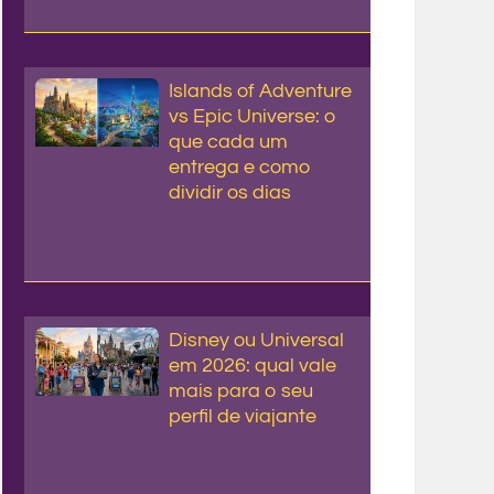
Islands of Adventure
vs Epic Universe: o
que cada um
entrega e como
dividir os dias
Disney ou Universal
em 2026: qual vale
mais para o seu
perfil de viajante