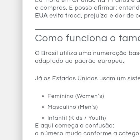
Eu moro em Orlando há 11 anos e 
e compras. E posso afirmar: enten
EUA
evita troca, prejuízo e dor de 
Como funciona o tama
O Brasil utiliza uma numeração b
adaptado ao padrão europeu.
Já os Estados Unidos usam um siste
Feminino (Women’s)
Masculino (Men’s)
Infantil (Kids / Youth)
E aqui começa a confusão:
o número muda conforme a categor