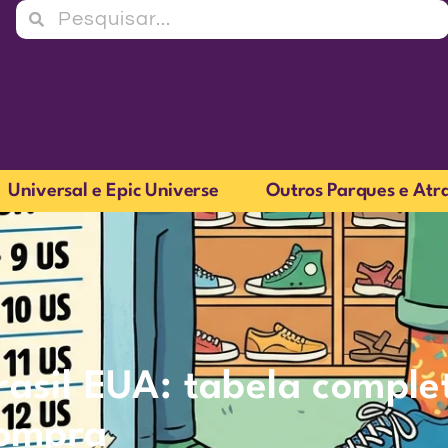
Universal e Epic Universe
Outros Parques e Atr
asil EUA: tabela comple
compra