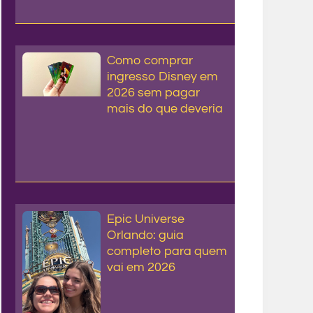
Como comprar
ingresso Disney em
2026 sem pagar
mais do que deveria
Epic Universe
Orlando: guia
completo para quem
vai em 2026