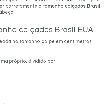
acompanho centenas de famílias em viagens
der corretamente o
tamanho calçados Brasil
cabeça.
nho calçados Brasil EUA
aseada no tamanho do pé em centímetros
ma próprio, dividido por:
ia.