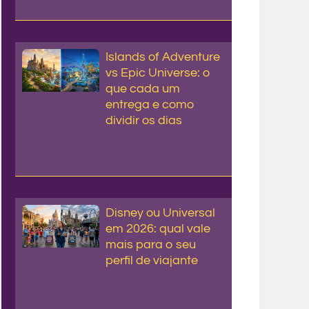
Islands of Adventure
vs Epic Universe: o
que cada um
entrega e como
dividir os dias
Disney ou Universal
em 2026: qual vale
mais para o seu
perfil de viajante